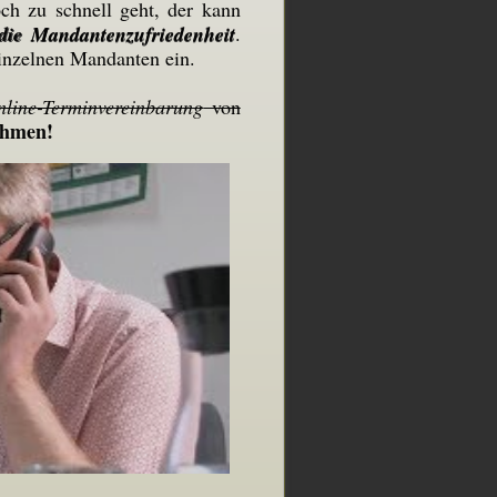
ch zu schnell geht, der kann
 die Mandantenzufriedenheit
.
einzelnen Mandanten ein.
nline-Terminvereinbarung
von
ehmen!