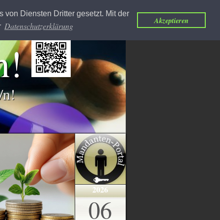
Datenschutzerklärung
on Diensten Dritter gesetzt. Mit der
Akzeptieren
Datenschutzerklärung
r
h!
Üb
/n!
2026
06